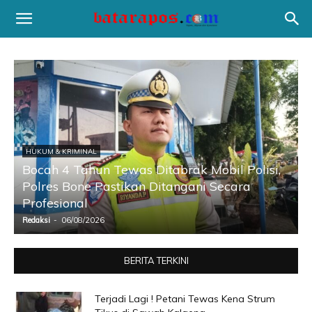
HUKUM & KRIMINAL
Bocah 4 Tahun Tewas Ditabrak Mobil Polisi,
Polres Bone Pastikan Ditangani Secara
Profesional
Redaksi
-
06/08/2026
R
BERITA TERKINI
Terjadi Lagi ! Petani Tewas Kena Strum