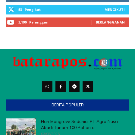
53
Pengikut
MENGIKUTI
3,190
Pelanggan
BERLANGGANAN
BERITA POPULER
Hari Mangrove Sedunia, PT Agro Nusa
Abadi Tanam 100 Pohon di...
03/08/2026