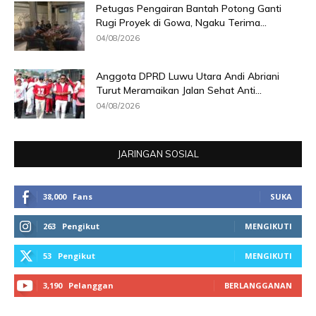
Petugas Pengairan Bantah Potong Ganti
Rugi Proyek di Gowa, Ngaku Terima...
04/08/2026
Anggota DPRD Luwu Utara Andi Abriani
Turut Meramaikan Jalan Sehat Anti...
04/08/2026
JARINGAN SOSIAL
38,000
Fans
SUKA
263
Pengikut
MENGIKUTI
53
Pengikut
MENGIKUTI
3,190
Pelanggan
BERLANGGANAN