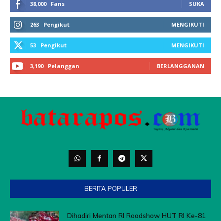
BERITA POPULER
Dihadiri Mentan RI Roadshow HUT RI Ke-81