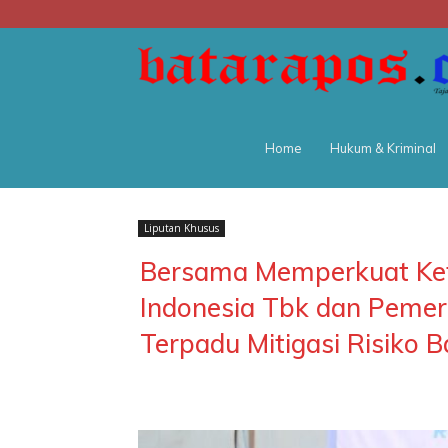
Home
Hukum & Kriminal
Liputan Khusus
Bersama Memperkuat Ket
Indonesia Tbk dan Pemer
Terpadu Mitigasi Risiko Ba