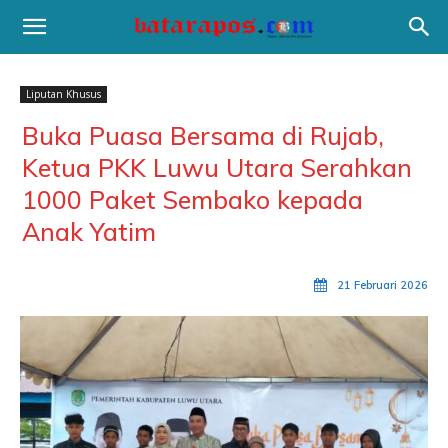
Liputan Khusus
Buka Puasa Bersama di Rujab,
Ketua PKK Luwu Utara Serahkan
1000 Paket Sembako kepada
Anak Yatim
21 Februari 2026