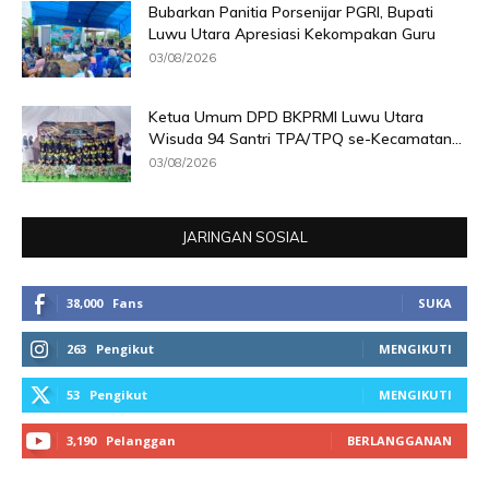
Bubarkan Panitia Porsenijar PGRI, Bupati
Luwu Utara Apresiasi Kekompakan Guru
03/08/2026
Ketua Umum DPD BKPRMI Luwu Utara
Wisuda 94 Santri TPA/TPQ se-Kecamatan...
03/08/2026
JARINGAN SOSIAL
38,000
Fans
SUKA
263
Pengikut
MENGIKUTI
53
Pengikut
MENGIKUTI
3,190
Pelanggan
BERLANGGANAN