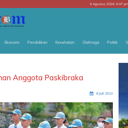
9 Agustus 2026, 6:07 p
BATARA
POS
Ekonomi
Pendidikan
Kesehatan
Olahraga
Politik
S
ihan Anggota Paskibraka
8 Juli 2022