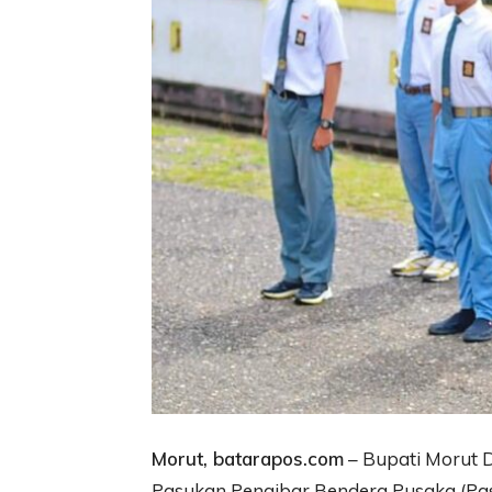
Morut, batarapos.com
– Bupati Morut D
Pasukan Pengibar Bendera Pusaka (Pa