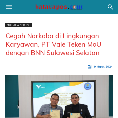
Hukum & Kriminal
Cegah Narkoba di Lingkungan
Karyawan, PT Vale Teken MoU
dengan BNN Sulawesi Selatan
9 Maret 2024