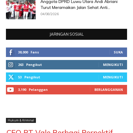
Anggota DPRD Luwu Utara Andi Abriani
Turut Meramaikan Jalan Sehat Anti...
04/08/2026
JARINGAN SOSIAL
38,000
Fans
SUKA
263
Pengikut
MENGIKUTI
53
Pengikut
MENGIKUTI
3,190
Pelanggan
BERLANGGANAN