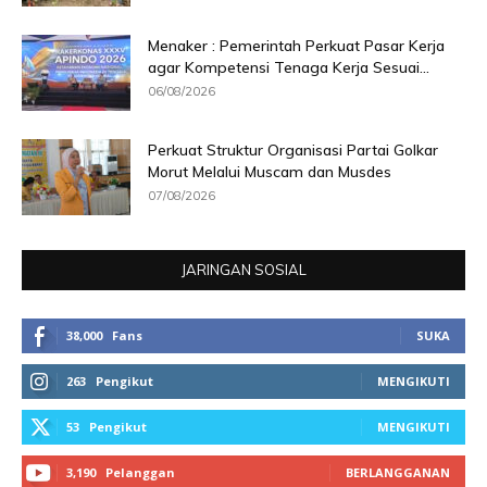
Menaker : Pemerintah Perkuat Pasar Kerja
agar Kompetensi Tenaga Kerja Sesuai...
06/08/2026
Perkuat Struktur Organisasi Partai Golkar
Morut Melalui Muscam dan Musdes
07/08/2026
JARINGAN SOSIAL
38,000
Fans
SUKA
263
Pengikut
MENGIKUTI
53
Pengikut
MENGIKUTI
3,190
Pelanggan
BERLANGGANAN