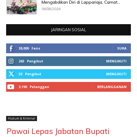
Mengabdikan Diri di Lappariaja, Camat...
06/08/2026
JARINGAN SOSIAL
38,000
Fans
SUKA
263
Pengikut
MENGIKUTI
53
Pengikut
MENGIKUTI
3,190
Pelanggan
BERLANGGANAN