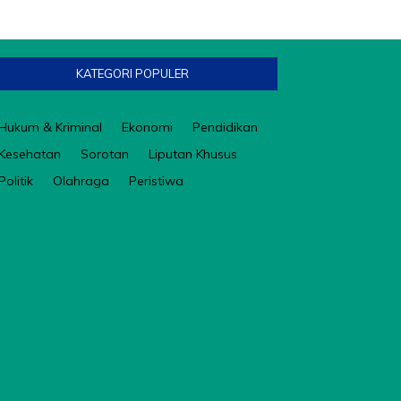
KATEGORI POPULER
Hukum & Kriminal
Ekonomi
Pendidikan
Kesehatan
Sorotan
Liputan Khusus
Politik
Olahraga
Peristiwa