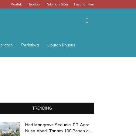
m
Kontak
Redaksi
Pedoman Siber
Pasang Iklan
orotan
Peristiwa
Liputan Khusus
TRENDING
Hari Mangrove Sedunia, PT Agro
Nusa Abadi Tanam 100 Pohon di...