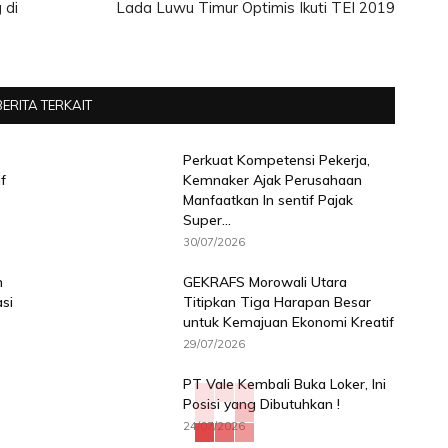
 di
Lada Luwu Timur Optimis Ikuti TEI 2019
BERITA TERKAIT
Perkuat Kompetensi Pekerja,
f
Kemnaker Ajak Perusahaan
Manfaatkan In sentif Pajak
Super...
30/07/2026
n
GEKRAFS Morowali Utara
si
Titipkan Tiga Harapan Besar
untuk Kemajuan Ekonomi Kreatif
29/07/2026
PT Vale Kembali Buka Loker, Ini
Posisi yang Dibutuhkan !
24/07/2026