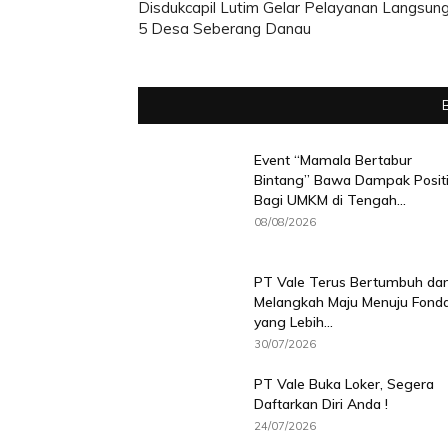
Disdukcapil Lutim Gelar Pelayanan Langsung
5 Desa Seberang Danau
Event “Mamala Bertabur
Bintang” Bawa Dampak Positi
Bagi UMKM di Tengah...
08/08/2026
PT Vale Terus Bertumbuh da
Melangkah Maju Menuju Fonda
yang Lebih...
30/07/2026
PT Vale Buka Loker, Segera
Daftarkan Diri Anda !
24/07/2026