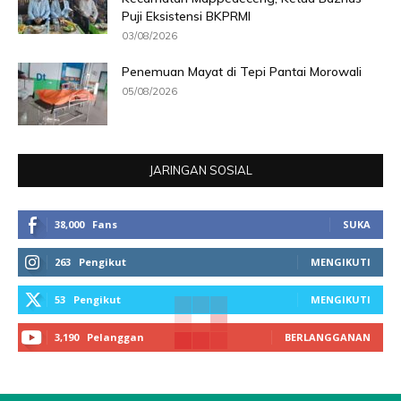
Puji Eksistensi BKPRMI
03/08/2026
Penemuan Mayat di Tepi Pantai Morowali
05/08/2026
JARINGAN SOSIAL
38,000
Fans
SUKA
263
Pengikut
MENGIKUTI
53
Pengikut
MENGIKUTI
3,190
Pelanggan
BERLANGGANAN