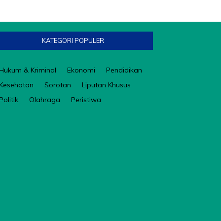
KATEGORI POPULER
Hukum & Kriminal
Ekonomi
Pendidikan
Kesehatan
Sorotan
Liputan Khusus
Politik
Olahraga
Peristiwa