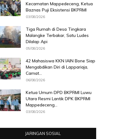
Kecamatan Mappedeceng, Ketua
Baznas Puji Eksistensi BKPRMI
03/08/2026
Tiga Rumah di Desa Tingkara
Malangke Terbakar, Satu Ludes
Dilalap Api
05/08/2026
42 Mahasiswa KKN IAIN Bone Siap
Mengabdikan Diri di Lappariaja,
Camat...
06/08/2026
Ketua Umum DPD BKPRMI Luwu
Utara Resmi Lantik DPK BKPRMI
Mappedeceng...
03/08/2026
JARINGAN SOSIAL