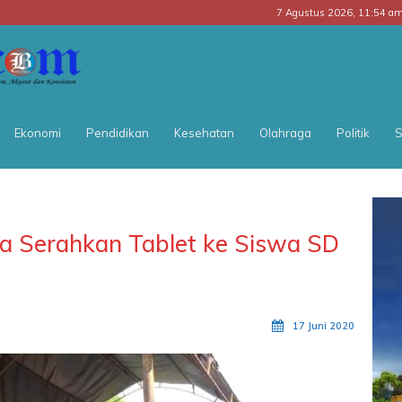
7 Agustus 2026, 11:54 a
BATARA
POS
Ekonomi
Pendidikan
Kesehatan
Olahraga
Politik
S
ra Serahkan Tablet ke Siswa SD
17 Juni 2020