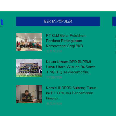
BERITA POPULER
PT CLM Gelar Pelatihan
Perdana Peningkatan
Kompetensi Bagi PKD
31/07/2026
Ketua Umum DPD BKPRMI
Luwu Utara Wisuda 94 Santri
TPA/TPQ se-Kecamatan...
03/08/2026
Komisi III DPRD Sulteng Turun
ke PT CPM, Isu Pencemaran
hingga...
31/07/2026