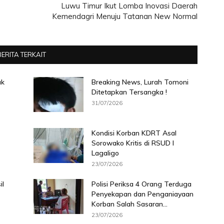
Luwu Timur Ikut Lomba Inovasi Daerah
Kemendagri Menuju Tatanan New Normal
BERITA TERKAIT
ak
Breaking News, Lurah Tomoni
Ditetapkan Tersangka !
31/07/2026
Kondisi Korban KDRT Asal
Sorowako Kritis di RSUD I
Lagaligo
23/07/2026
il
Polisi Periksa 4 Orang Terduga
Penyekapan dan Penganiayaan
Korban Salah Sasaran...
23/07/2026