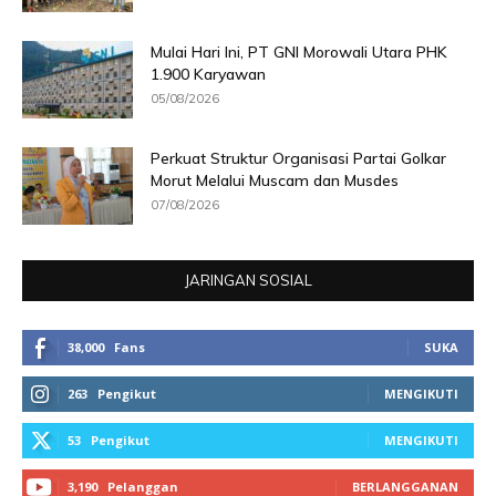
Mulai Hari Ini, PT GNI Morowali Utara PHK
1.900 Karyawan
05/08/2026
Perkuat Struktur Organisasi Partai Golkar
Morut Melalui Muscam dan Musdes
07/08/2026
JARINGAN SOSIAL
38,000
Fans
SUKA
263
Pengikut
MENGIKUTI
53
Pengikut
MENGIKUTI
3,190
Pelanggan
BERLANGGANAN