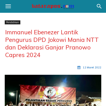
Pendidikan
Immanuel Ebenezer Lantik
Pengurus DPD Jokowi Mania NTT
dan Deklarasi Ganjar Pranowo
Capres 2024
12 Maret 2022