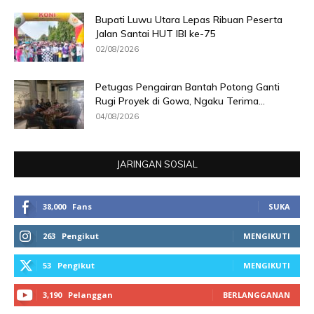
Bupati Luwu Utara Lepas Ribuan Peserta
Jalan Santai HUT IBI ke-75
02/08/2026
Petugas Pengairan Bantah Potong Ganti
Rugi Proyek di Gowa, Ngaku Terima...
04/08/2026
JARINGAN SOSIAL
38,000
Fans
SUKA
263
Pengikut
MENGIKUTI
53
Pengikut
MENGIKUTI
3,190
Pelanggan
BERLANGGANAN