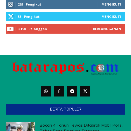
263
Pengikut
MENGIKUTI
53
Pengikut
MENGIKUTI
3,190
Pelanggan
BERLANGGANAN
BERITA POPULER
Bocah 4 Tahun Tewas Ditabrak Mobil Polisi,