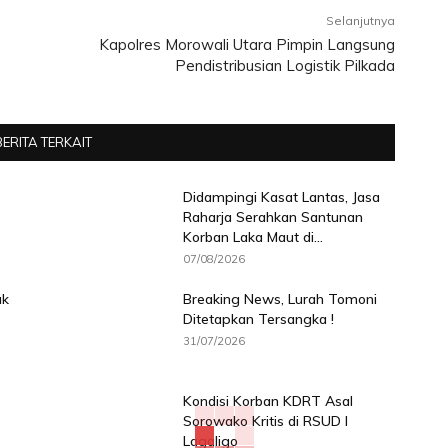
Selanjutnya
Kapolres Morowali Utara Pimpin Langsung
Pendistribusian Logistik Pilkada
BERITA TERKAIT
Didampingi Kasat Lantas, Jasa
Raharja Serahkan Santunan
Korban Laka Maut di...
07/08/2026
ak
Breaking News, Lurah Tomoni
Ditetapkan Tersangka !
31/07/2026
Kondisi Korban KDRT Asal
Sorowako Kritis di RSUD I
Lagaligo