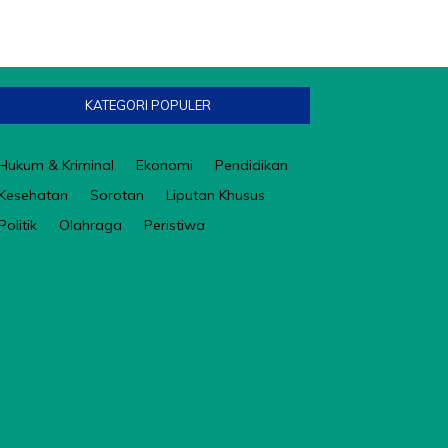
KATEGORI POPULER
Hukum & Kriminal
Ekonomi
Pendidikan
Kesehatan
Sorotan
Liputan Khusus
Politik
Olahraga
Peristiwa