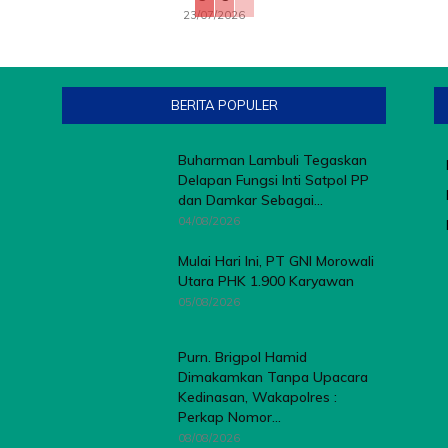
23/07/2026
BERITA POPULER
Buharman Lambuli Tegaskan
Delapan Fungsi Inti Satpol PP
dan Damkar Sebagai...
04/08/2026
Mulai Hari Ini, PT GNI Morowali
Utara PHK 1.900 Karyawan
05/08/2026
Purn. Brigpol Hamid
Dimakamkan Tanpa Upacara
Kedinasan, Wakapolres :
Perkap Nomor...
08/08/2026