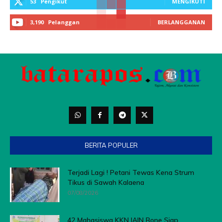
53
Pengikut
MENGIKUTI
3,190
Pelanggan
BERLANGGANAN
BERITA POPULER
Terjadi Lagi ! Petani Tewas Kena Strum
Tikus di Sawah Kalaena
07/08/2026
42 Mahasiswa KKN IAIN Bone Siap