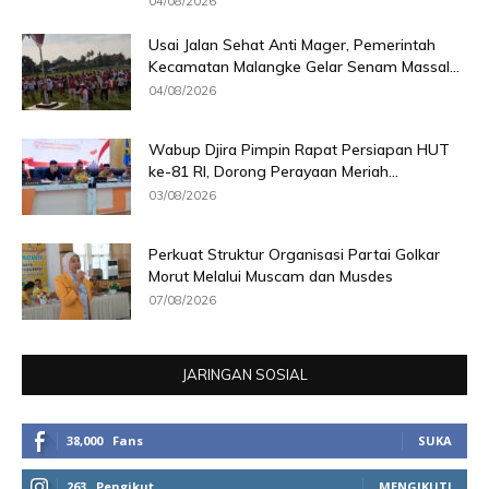
04/08/2026
Usai Jalan Sehat Anti Mager, Pemerintah
Kecamatan Malangke Gelar Senam Massal...
04/08/2026
Wabup Djira Pimpin Rapat Persiapan HUT
ke-81 RI, Dorong Perayaan Meriah...
03/08/2026
Perkuat Struktur Organisasi Partai Golkar
Morut Melalui Muscam dan Musdes
07/08/2026
JARINGAN SOSIAL
38,000
Fans
SUKA
263
Pengikut
MENGIKUTI