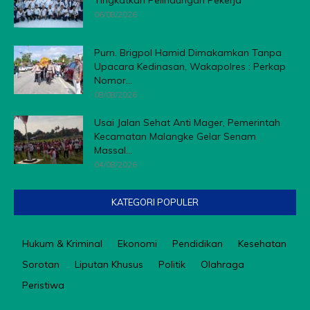
Tingkatkan Pelindungan Pekerja
06/08/2026
Purn. Brigpol Hamid Dimakamkan Tanpa
Upacara Kedinasan, Wakapolres : Perkap
Nomor...
08/08/2026
Usai Jalan Sehat Anti Mager, Pemerintah
Kecamatan Malangke Gelar Senam
Massal...
04/08/2026
KATEGORI POPULER
Hukum & Kriminal
Ekonomi
Pendidikan
Kesehatan
Sorotan
Liputan Khusus
Politik
Olahraga
Peristiwa