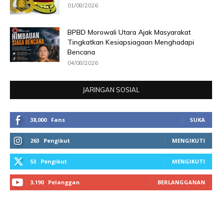
01/08/2026
BPBD Morowali Utara Ajak Masyarakat
Tingkatkan Kesiapsiagaan Menghadapi
Bencana
04/08/2026
JARINGAN SOSIAL
38,000
Fans
SUKA
263
Pengikut
MENGIKUTI
53
Pengikut
MENGIKUTI
3,190
Pelanggan
BERLANGGANAN