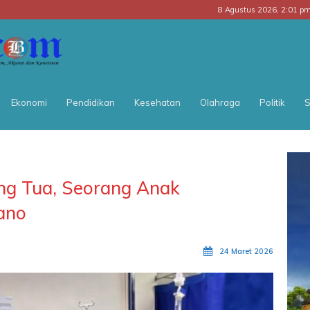
8 Agustus 2026, 2:01 p
BATARA
POS
Ekonomi
Pendidikan
Kesehatan
Olahraga
Politik
S
ng Tua, Seorang Anak
ano
24 Maret 2026