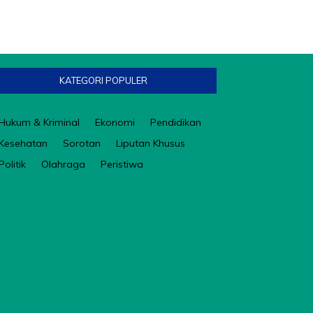
KATEGORI POPULER
Hukum & Kriminal
Ekonomi
Pendidikan
Kesehatan
Sorotan
Liputan Khusus
Politik
Olahraga
Peristiwa