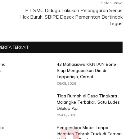
Selanjutnya
PT SMC Diduga Lakukan Pelanggaran Serius
Hak Buruh, SBIPE Desak Pemerintah Bertindak
Tegas
BERITA TERKAIT
ena
42 Mahasiswa KKN IAIN Bone
a
Siap Mengabdikan Diri di
Lappariaja, Camat...
06/08/2026
Tiga Rumah di Desa Tingkara
Malangke Terbakar, Satu Ludes
Dilalap Api
05/08/2026
ai
Pengendara Motor Tanpa
Identitas Tabrak Truck di Tomoni