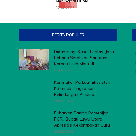
Meninggal Dunia
27/07/2026
BERITA POPULER
Didampingi Kasat Lantas, Jasa
Raharja Serahkan Santunan
Korban Laka Maut di...
07/08/2026
Kemnaker Perkuat Ekosistem
K3 untuk Tingkatkan
Pelindungan Pekerja
06/08/2026
Bubarkan Panitia Porsenijar
PGRI, Bupati Luwu Utara
Apresiasi Kekompakan Guru
03/08/2026