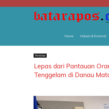
Home
Hukum & Kriminal
Peristiwa
Lepas dari Pantauan Ora
Tenggelam di Danau Mat