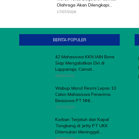
Olahraga Akan Dilengkapi...
17/07/2026
BERITA POPULER
42 Mahasiswa KKN IAIN Bone
Siap Mengabdikan Diri di
Lappariaja, Camat...
06/08/2026
Wabup Morut Resmi Lepas 10
Calon Mahasiswa Penerima
Beasiswa PT NNI...
31/07/2026
Korban Terjatuh dari Kapal
Tongkang di Jetty PT UKK
Ditemukan Meninggal...
05/08/2026