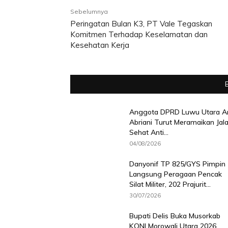
Sebelumnya
Peringatan Bulan K3, PT Vale Tegaskan
Komitmen Terhadap Keselamatan dan
Kesehatan Kerja
Anggota DPRD Luwu Utara A
Abriani Turut Meramaikan Jal
Sehat Anti...
04/08/2026
Danyonif TP 825/GYS Pimpin
Langsung Peragaan Pencak
Silat Militer, 202 Prajurit...
30/07/2026
Bupati Delis Buka Musorkab
KONI Morowali Utara 2026,