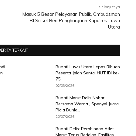
Selanjutnya
Masuk 5 Besar Pelayanan Publik, Ombudsman
RI Sulsel Beri Penghargaan Kapolres Luwu
Utara
BERITA TERKAIT
ndi
Bupati Luwu Utara Lepas Ribuan
an
Peserta Jalan Santai HUT IBI ke-
75
02/08/2026
Bupati Morut Delis Nobar
Bersama Warga , Spanyol Juara
Piala Dunia...
20/07/2026
Bupati Delis: Pembinaan Atlet
Morut Terus Berjalan, Fasilitas