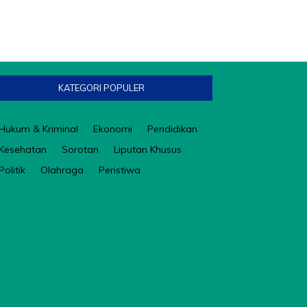
KATEGORI POPULER
Hukum & Kriminal
Ekonomi
Pendidikan
Kesehatan
Sorotan
Liputan Khusus
Politik
Olahraga
Peristiwa