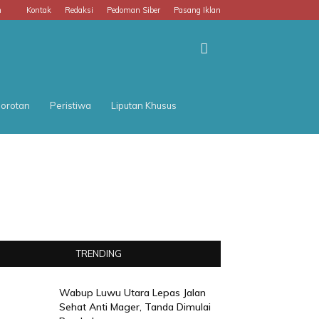
m
Kontak
Redaksi
Pedoman Siber
Pasang Iklan
orotan
Peristiwa
Liputan Khusus
TRENDING
Wabup Luwu Utara Lepas Jalan
Sehat Anti Mager, Tanda Dimulai