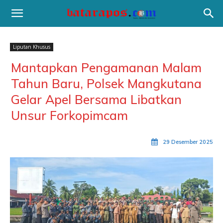
Liputan Khusus
Mantapkan Pengamanan Malam
Tahun Baru, Polsek Mangkutana
Gelar Apel Bersama Libatkan
Unsur Forkopimcam
29 Desember 2025