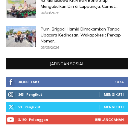
42 Mahasiswa KKN IAIN Bone Siap
Mengabdikan Diri di Lappariaja, Camat...
06/08/2026
Purn. Brigpol Hamid Dimakamkan Tanpa
Upacara Kedinasan, Wakapolres : Perkap
Nomor...
08/08/2026
JARINGAN SOSIAL
38,000
Fans
SUKA
263
Pengikut
MENGIKUTI
53
Pengikut
MENGIKUTI
3,190
Pelanggan
BERLANGGANAN