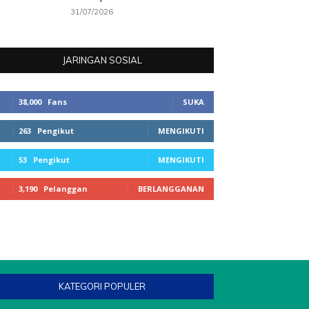
31/07/2026
JARINGAN SOSIAL
38,000
Fans
SUKA
263
Pengikut
MENGIKUTI
53
Pengikut
MENGIKUTI
3,190
Pelanggan
BERLANGGANAN
KATEGORI POPULER