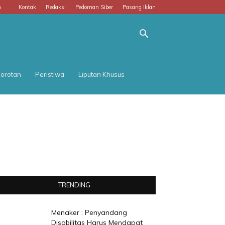
m
Kontak
Redaksi
Pedoman Siber
Pasang Iklan
orotan
Peristiwa
Liputan Khusus
TRENDING
Menaker : Penyandang
Disabilitas Harus Mendapat