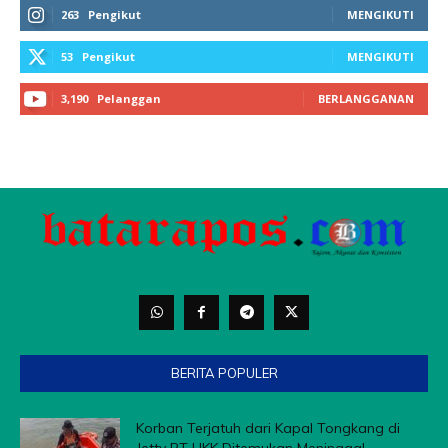
263
Pengikut
MENGIKUTI
53
Pengikut
MENGIKUTI
3,190
Pelanggan
BERLANGGANAN
BERITA POPULER
Korban Terjatuh dari Kapal Tongkang di