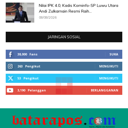
Nilai IPK 4.0, Kadis Kominfo-SP Luwu Utara
Andi Zulkarnain Resmi Raih...
08/08/2026
JARINGAN SOSIAL
38,000
Fans
SUKA
263
Pengikut
MENGIKUTI
53
Pengikut
MENGIKUTI
3,190
Pelanggan
BERLANGGANAN