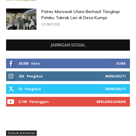
Polres Morowali Utara Berhasil Tangkap
Pelaku Tabrak Lari di Desa Kumpi
07/08/2026
JARINGAN SOSIAL
38,000
Fans
SUKA
263
Pengikut
MENGIKUTI
53
Pengikut
MENGIKUTI
3,190
Pelanggan
BERLANGGANAN