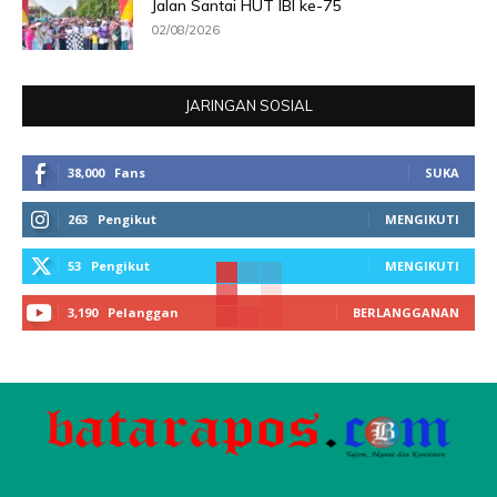
Jalan Santai HUT IBI ke-75
02/08/2026
JARINGAN SOSIAL
38,000
Fans
SUKA
263
Pengikut
MENGIKUTI
53
Pengikut
MENGIKUTI
3,190
Pelanggan
BERLANGGANAN