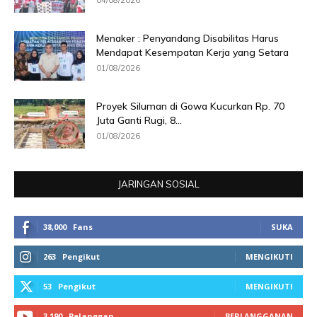
Menaker : Penyandang Disabilitas Harus
Mendapat Kesempatan Kerja yang Setara
01/08/2026
Proyek Siluman di Gowa Kucurkan Rp. 70
Juta Ganti Rugi, 8...
01/08/2026
JARINGAN SOSIAL
38,000
Fans
SUKA
263
Pengikut
MENGIKUTI
53
Pengikut
MENGIKUTI
3,190
Pelanggan
BERLANGGANAN