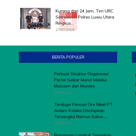
Kurang dari 24 Jam, Tim URC
Satreskrim Polres Luwu Utara
Ringkus...
27/07/2026
BERITA POPULER
Perkuat Struktur Organisasi
Partai Golkar Morut Melalui
Muscam dan Musdes
07/08/2026
Terduga Pencuri Ore Nikel PT
Antam Kolaka Ditetapkan
Tersangka Namun Kabur,...
08/08/2026
Buharman Lambuli Tegaskan