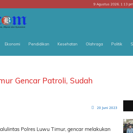
9 Agustus 2026, 1:13 p
BATARA
POS
Ekonomi
Pendidikan
Kesehatan
Olahraga
Politik
S
mur Gencar Patroli, Sudah
20 Juni 2023
alulintas Polres Luwu Timur, gencar melakukan