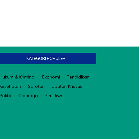
KATEGORI POPULER
Hukum & Kriminal
Ekonomi
Pendidikan
Kesehatan
Sorotan
Liputan Khusus
Politik
Olahraga
Peristiwa