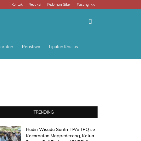
m
Kontak
Redaksi
Pedoman Siber
Pasang Iklan
orotan
Peristiwa
Liputan Khusus
TRENDING
Hadiri Wisuda Santri TPA/TPQ se-
Kecamatan Mappedeceng, Ketua