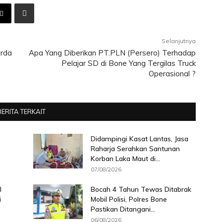
Selanjutnya
rda
Apa Yang Diberikan PT.PLN (Persero) Terhadap
Pelajar SD di Bone Yang Tergilas Truck
Operasional ?
BERITA TERKAIT
Didampingi Kasat Lantas, Jasa
Raharja Serahkan Santunan
Korban Laka Maut di...
07/08/2026
l
Bocah 4 Tahun Tewas Ditabrak
i
Mobil Polisi, Polres Bone
Pastikan Ditangani...
06/08/2026