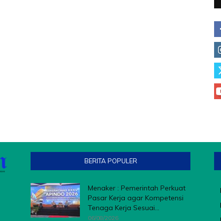
BERITA POPULER
Menaker : Pemerintah Perkuat
Pasar Kerja agar Kompetensi
Tenaga Kerja Sesuai...
06/08/2026