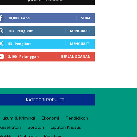
38,000
Fans
SUKA
263
Pengikut
MENGIKUTI
53
Pengikut
MENGIKUTI
3,190
Pelanggan
BERLANGGANAN
KATEGORI POPULER
Hukum & Kriminal
Ekonomi
Pendidikan
Kesehatan
Sorotan
Liputan Khusus
Politik
Olahraga
Peristiwa