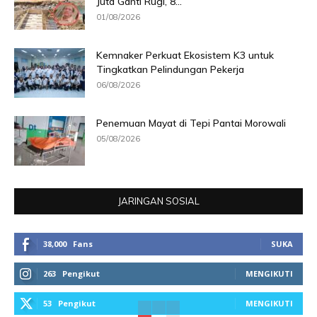
Juta Ganti Rugi, 8...
01/08/2026
Kemnaker Perkuat Ekosistem K3 untuk
Tingkatkan Pelindungan Pekerja
06/08/2026
Penemuan Mayat di Tepi Pantai Morowali
05/08/2026
JARINGAN SOSIAL
38,000
Fans
SUKA
263
Pengikut
MENGIKUTI
53
Pengikut
MENGIKUTI