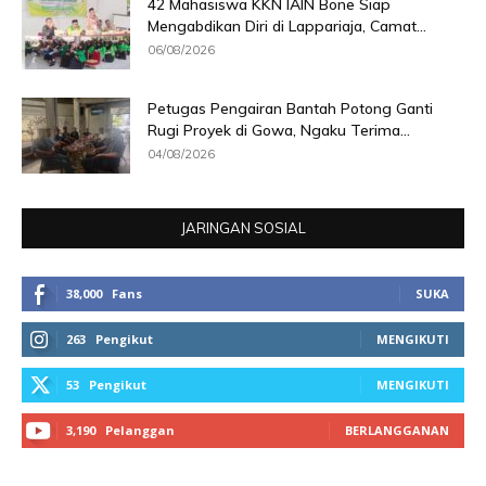
42 Mahasiswa KKN IAIN Bone Siap
Mengabdikan Diri di Lappariaja, Camat...
06/08/2026
Petugas Pengairan Bantah Potong Ganti
Rugi Proyek di Gowa, Ngaku Terima...
04/08/2026
JARINGAN SOSIAL
38,000
Fans
SUKA
263
Pengikut
MENGIKUTI
53
Pengikut
MENGIKUTI
3,190
Pelanggan
BERLANGGANAN