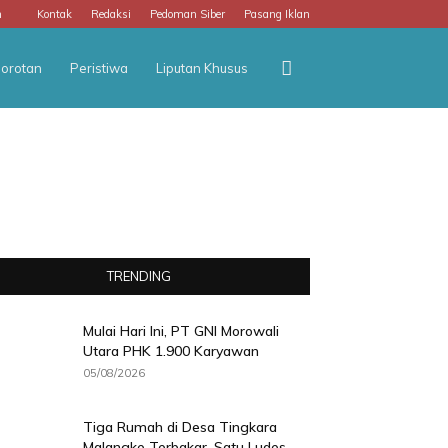
m
Kontak
Redaksi
Pedoman Siber
Pasang Iklan
orotan
Peristiwa
Liputan Khusus
TRENDING
Mulai Hari Ini, PT GNI Morowali
Utara PHK 1.900 Karyawan
05/08/2026
Tiga Rumah di Desa Tingkara
Malangke Terbakar, Satu Ludes