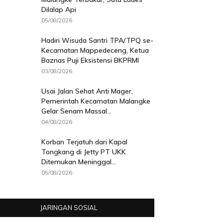
Dilalap Api
05/08/2026
Hadiri Wisuda Santri TPA/TPQ se-
Kecamatan Mappedeceng, Ketua
Baznas Puji Eksistensi BKPRMI
03/08/2026
Usai Jalan Sehat Anti Mager,
Pemerintah Kecamatan Malangke
Gelar Senam Massal...
04/08/2026
Korban Terjatuh dari Kapal
Tongkang di Jetty PT UKK
Ditemukan Meninggal...
05/08/2026
JARINGAN SOSIAL