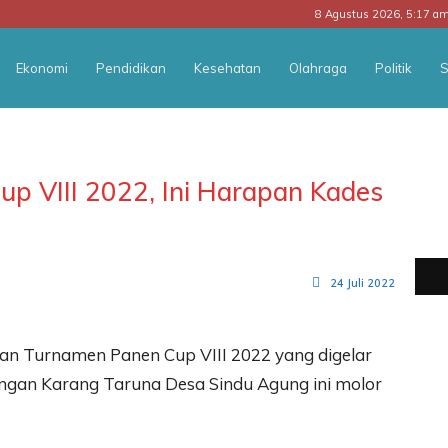
8 Agustus 2026, 5:17 a
Ekonomi
Pendidikan
Kesehatan
Olahraga
Politik
S
p VIII 2022, Ini Harapan Kades
24 Juli 2022
an Turnamen Panen Cup VIII 2022 yang digelar
ngan Karang Taruna Desa Sindu Agung ini molor