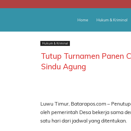
BATARA
Home
Hukum & Kriminal
POS
Hukum & Kriminal
Tutup Turnamen Panen Cu
Sindu Agung
Luwu Timur, Batarapos.com – Penutup
oleh pemerintah Desa bekerja sama de
satu hari dari jadwal yang ditentukan.