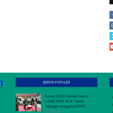
BERITA POPULER
Ketua DPRD Husain Resmi
Lantik PAW Andi Takdir
Sebagai Anggota DPRD...
31/07/2026