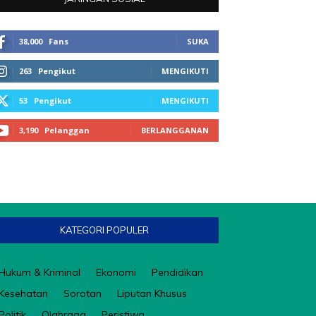
38,000
Fans
SUKA
263
Pengikut
MENGIKUTI
53
Pengikut
MENGIKUTI
3,190
Pelanggan
BERLANGGANAN
KATEGORI POPULER
Hukum & Kriminal
Ekonomi
Pendidikan
Kesehatan
Sorotan
Liputan Khusus
Politik
Olahraga
Peristiwa