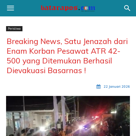
Peristiwa
Breaking News, Satu Jenazah dari
Enam Korban Pesawat ATR 42-
500 yang Ditemukan Berhasil
Dievakuasi Basarnas !
22 Januari 2026