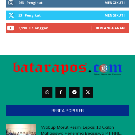
263
Pengikut
MENGIKUTI
53
Pengikut
MENGIKUTI
3,190
Pelanggan
BERLANGGANAN
BERITA POPULER
Wabup Morut Resmi Lepas 10 Calon
Mahasiswa Penerima Beasiswa PT NNI...