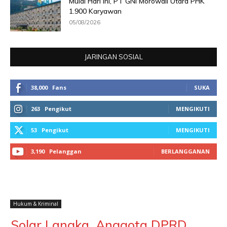
Mulai Hari Ini, PT GNI Morowali Utara PHK
1.900 Karyawan
05/08/2026
JARINGAN SOSIAL
38,000
Fans
SUKA
263
Pengikut
MENGIKUTI
53
Pengikut
MENGIKUTI
3,190
Pelanggan
BERLANGGANAN