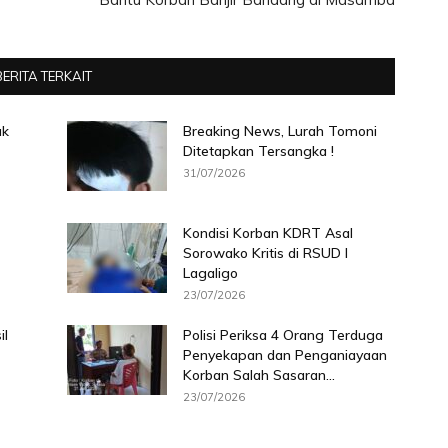
BERITA TERKAIT
ak
Breaking News, Lurah Tomoni
Ditetapkan Tersangka !
31/07/2026
Kondisi Korban KDRT Asal
Sorowako Kritis di RSUD I
Lagaligo
23/07/2026
il
Polisi Periksa 4 Orang Terduga
Penyekapan dan Penganiayaan
Korban Salah Sasaran...
23/07/2026