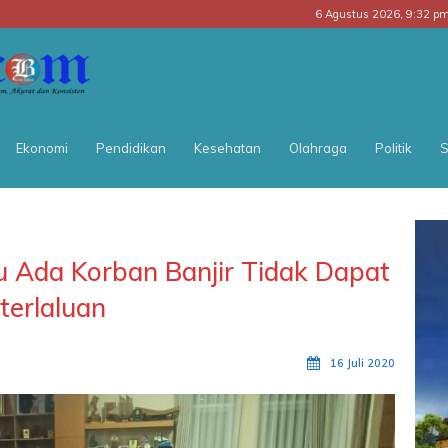
6 Agustus 2026, 9:32 p
BATARA
POS
Ekonomi
Pendidikan
Kesehatan
Olahraga
Politik
S
u Ada Korban Banjir Tidak Dapat
terlaluan
16 Juli 2020