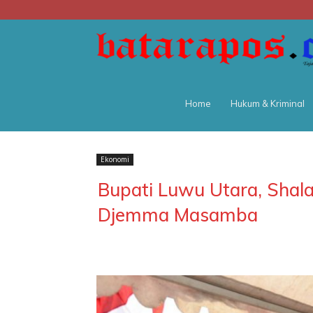
Home
Hukum & Kriminal
Ekonomi
Bupati Luwu Utara, Shala
Djemma Masamba