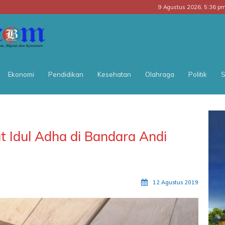
9 Agustus 2026, 5:36 p
BATARA
POS
Ekonomi
Pendidikan
Kesehatan
Olahraga
Politik
S
t Idul Adha di Bandara Andi
12 Agustus 2019