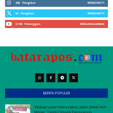
263
Pengikut
MENGIKUTI
53
Pengikut
MENGIKUTI
3,190
Pelanggan
BERLANGGANAN
BERITA POPULER
Wabup Luwu Utara Lepas Jalan Sehat Anti
Mager, Tanda Dimulai Pembukaan...