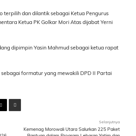
terpilih dan dilantik sebagai Ketua Pengurus
entara Ketua PK Golkar Mori Atas dijabat Yerni
idang dipimpin Yasin Mahmud sebagai ketua rapat
ebagai formatur yang mewakili DPD II Partai
Selanjutnya
Kemenag Morowali Utara Salurkan 225 Paket
026
Bantuan dalam Program Lebaran Yatim dan