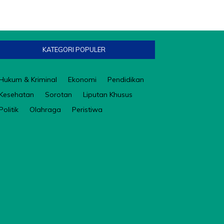
KATEGORI POPULER
Hukum & Kriminal
Ekonomi
Pendidikan
Kesehatan
Sorotan
Liputan Khusus
Politik
Olahraga
Peristiwa