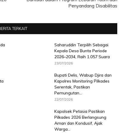
Penyandang Disabilitas
BERITA TERKAIT
nda
Saharuddin Terpilih Sebagai
Kepala Desa Bunta Periode
2026–2034, Raih 1.057 Suara
23/07/2026
Bupati Delis, Wabup Djira dan
ta
Kapolres Monitoring Pilkades
Serentak, Pastikan
Pemungutan...
22/07/2026
Kapolsek Petasia Pastikan
Pilkades 2026 Berlangsung
Aman dan Kondusif, Ajak
Warga...