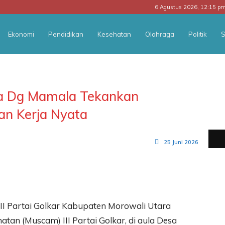
6 Agustus 2026, 12:15 p
Ekonomi
Pendidikan
Kesehatan
Olahraga
Politik
S
a Dg Mamala Tekankan
an Kerja Nyata
25 Juni 2026
II Partai Golkar Kabupaten Morowali Utara
an (Muscam) III Partai Golkar, di aula Desa