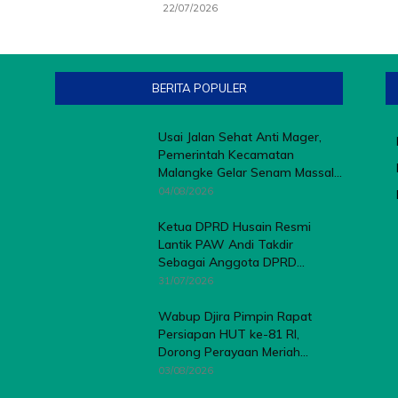
22/07/2026
BERITA POPULER
Usai Jalan Sehat Anti Mager,
Pemerintah Kecamatan
Malangke Gelar Senam Massal...
04/08/2026
Ketua DPRD Husain Resmi
Lantik PAW Andi Takdir
Sebagai Anggota DPRD...
31/07/2026
Wabup Djira Pimpin Rapat
Persiapan HUT ke-81 RI,
Dorong Perayaan Meriah...
03/08/2026