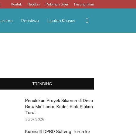
m
Kontak
Redaksi
Pedoman Siber
Pasang Iklan
orotan
Peristiwa
Liputan Khusus
TRENDING
Penolakan Proyek Siluman di Desa
Batu Ma’ Lonro, Kades Blak-Blakan
Turut...
30/07/2026
Komisi III DPRD Sulteng Turun ke