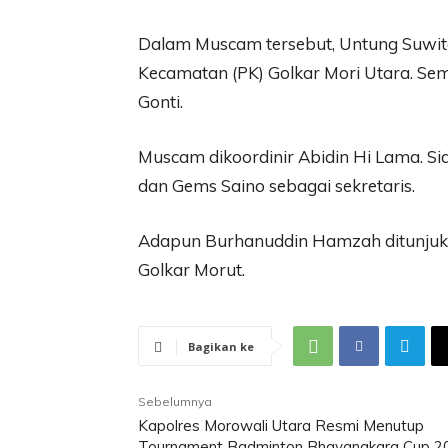
Dalam Muscam tersebut, Untung Suwito 
Kecamatan (PK) Golkar Mori Utara. Sem
Gonti.
Muscam dikoordinir Abidin Hi Lama. S
dan Gems Saino sebagai sekretaris.
Adapun Burhanuddin Hamzah ditunjuk s
Golkar Morut.
Bagikan ke
Sebelumnya
Kapolres Morowali Utara Resmi Menutup
Tournament Badminton Bhayangkara Cup 2