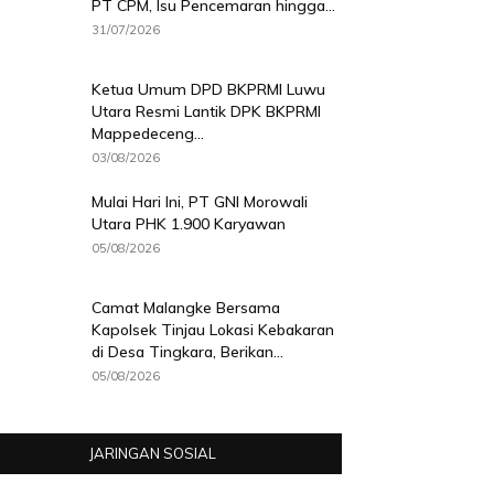
PT CPM, Isu Pencemaran hingga...
31/07/2026
Ketua Umum DPD BKPRMI Luwu
Utara Resmi Lantik DPK BKPRMI
Mappedeceng...
03/08/2026
Mulai Hari Ini, PT GNI Morowali
Utara PHK 1.900 Karyawan
05/08/2026
Camat Malangke Bersama
Kapolsek Tinjau Lokasi Kebakaran
di Desa Tingkara, Berikan...
05/08/2026
JARINGAN SOSIAL