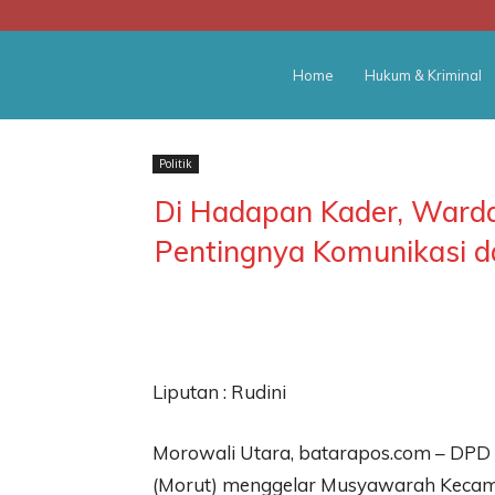
BATARA
Home
Hukum & Kriminal
POS
Politik
Di Hadapan Kader, Ward
Pentingnya Komunikasi d
Liputan : Rudini
Morowali Utara, batarapos.com – DPD 
(Morut) menggelar Musyawarah Kecamat