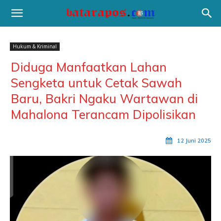
Hukum & Kriminal
Diduga Manfaatkan Lahan
Sengketa untuk Cetak Sawah
Baru, Bakri Ngaku Wartawan di
Mahalona Terancam Dipolisikan
12 Juni 2025