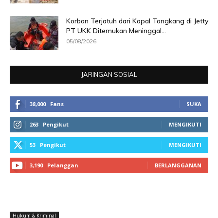
Korban Terjatuh dari Kapal Tongkang di Jetty
PT UKK Ditemukan Meninggal...
05/08/2026
JARINGAN SOSIAL
38,000
Fans
SUKA
263
Pengikut
MENGIKUTI
53
Pengikut
MENGIKUTI
3,190
Pelanggan
BERLANGGANAN