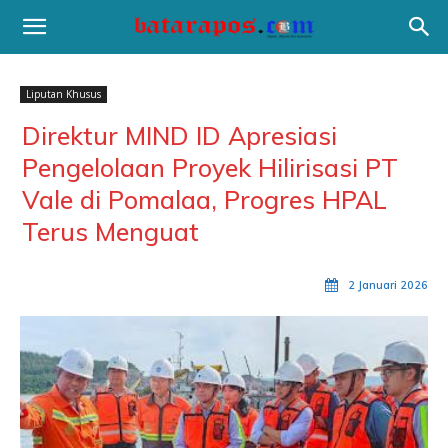
Liputan Khusus
Direktur MIND ID Apresiasi
Pengelolaan Proyek Hilirisasi PT
Vale di Pomalaa, Progres HPAL
Terus Menguat
2 Januari 2026