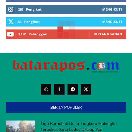
263
Pengikut
MENGIKUTI
53
Pengikut
MENGIKUTI
3,190
Pelanggan
BERLANGGANAN
BERITA POPULER
Tiga Rumah di Desa Tingkara Malangke
Terbakar, Satu Ludes Dilalap Api