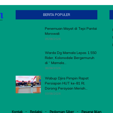
BERITA POPULER
Penemuan Mayat di Tepi Pantai
Morowali
05/08/2026
Warda Dg Mamala Lepas 1.550
Rider, Kolonodale Bergemuruh
di “ Mamala...
08/08/2026
Wabup Djira Pimpin Rapat
Persiapan HUT ke-81 RI,
Dorong Perayaan Meriah...
03/08/2026
Kontak
Redaksi
Pedoman Siber
Pasang Iklan