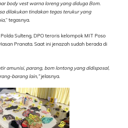
r body vest warna loreng yang diduga Bom.
 dilakukan tindakan tegas terukur yang
ia,
” tegasnya.
is Polda Sulteng, DPO teroris kelompok MIT Poso
asan Pranata. Saat ini jenazah sudah berada di
ir amunisi, parang, bom lontong yang didisposal,
rang-barang lain,”
jelasnya.