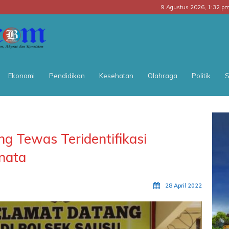
9 Agustus 2026, 1:32 p
BATARA
POS
Ekonomi
Pendidikan
Kesehatan
Olahraga
Politik
S
g Tewas Teridentifikasi
nata
28 April 2022