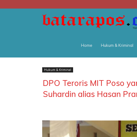
Home
Hukum & Kriminal
Hukum & Kriminal
DPO Teroris MIT Poso yan
Suhardin alias Hasan Pra