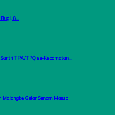
ugi, 8...
antri TPA/TPQ se-Kecamatan...
n Malangke Gelar Senam Massal...