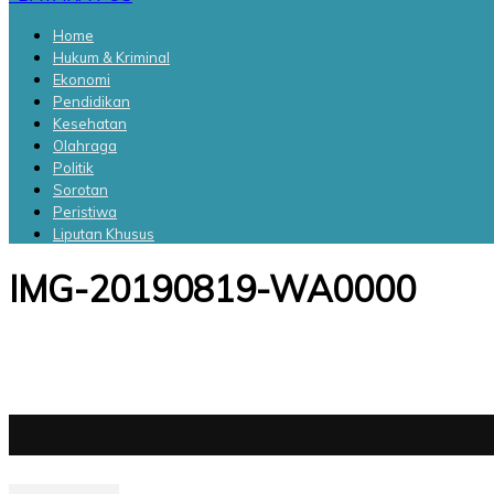
Home
Hukum & Kriminal
Ekonomi
Pendidikan
Kesehatan
Olahraga
Politik
Sorotan
Peristiwa
Liputan Khusus
IMG-20190819-WA0000