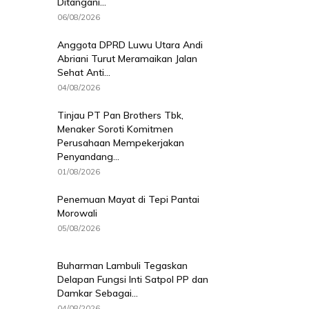
Ditangani...
06/08/2026
Anggota DPRD Luwu Utara Andi
Abriani Turut Meramaikan Jalan
Sehat Anti...
04/08/2026
Tinjau PT Pan Brothers Tbk,
Menaker Soroti Komitmen
Perusahaan Mempekerjakan
Penyandang...
01/08/2026
Penemuan Mayat di Tepi Pantai
Morowali
05/08/2026
Buharman Lambuli Tegaskan
Delapan Fungsi Inti Satpol PP dan
Damkar Sebagai...
04/08/2026