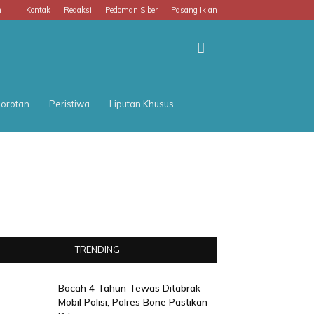
m
Kontak
Redaksi
Pedoman Siber
Pasang Iklan
orotan
Peristiwa
Liputan Khusus
TRENDING
Bocah 4 Tahun Tewas Ditabrak
Mobil Polisi, Polres Bone Pastikan