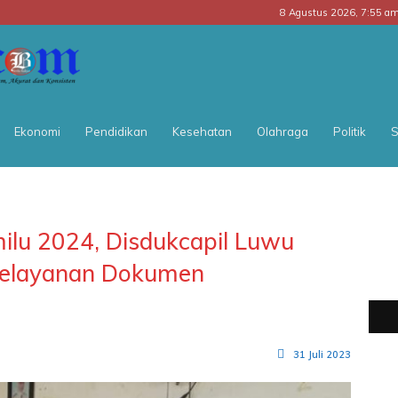
8 Agustus 2026, 7:55 a
BATARA
POS
Ekonomi
Pendidikan
Kesehatan
Olahraga
Politik
S
lu 2024, Disdukcapil Luwu
Pelayanan Dokumen
31 Juli 2023