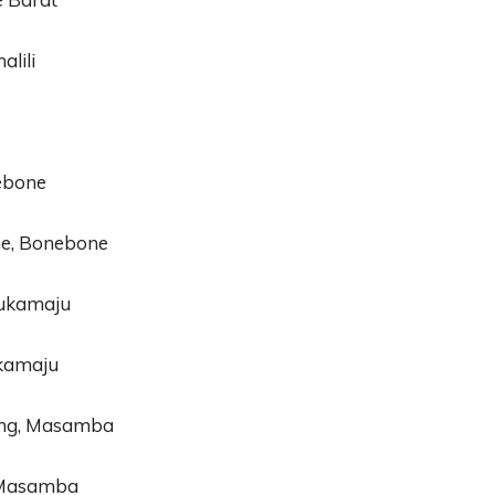
alili
ebone
ne, Bonebone
Sukamaju
ukamaju
ang, Masamba
 Masamba