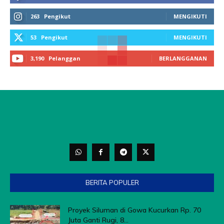
263
Pengikut
MENGIKUTI
53
Pengikut
MENGIKUTI
3,190
Pelanggan
BERLANGGANAN
BERITA POPULER
Proyek Siluman di Gowa Kucurkan Rp. 70
Juta Ganti Rugi, 8...