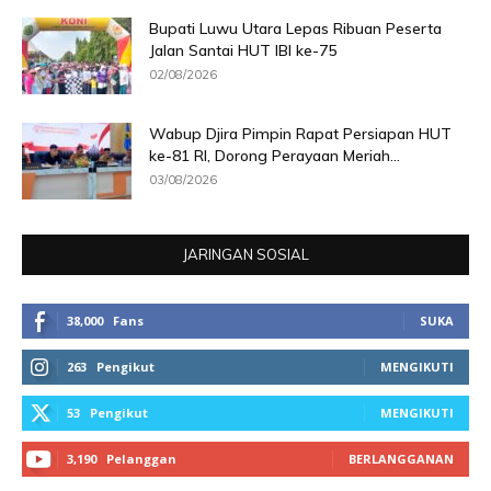
Bupati Luwu Utara Lepas Ribuan Peserta
Jalan Santai HUT IBI ke-75
02/08/2026
Wabup Djira Pimpin Rapat Persiapan HUT
ke-81 RI, Dorong Perayaan Meriah...
03/08/2026
JARINGAN SOSIAL
38,000
Fans
SUKA
263
Pengikut
MENGIKUTI
53
Pengikut
MENGIKUTI
3,190
Pelanggan
BERLANGGANAN